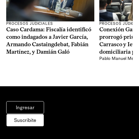
PROCESOS JUDICIALES
PROCESOS JUDICIA
Caso Cardama: Fiscalía identificó
Conexión Ganad
como indagados a Javier García,
prorrogó prisió
Armando Castaingdebat, Fabián
Carrasco y Iew
Martínez, y Damián Galó
domiciliaria pa
Pablo Manuel Ménd
Ingresar
Suscribite