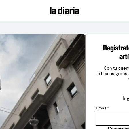
Registrat
art
Con tu cuen
artículos gratis
In
Email
*
Comprobá 