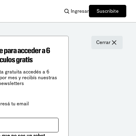
Ingresar
Suscribite
Cerrar
e para acceder a 6
ículos gratis
ta gratuita accedés a 6
 por mes y recibís nuestras
newsletters
gresá tu email
que no sos un robot