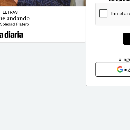
LETRAS
ue andando
 Soledad Platero
o ing
in