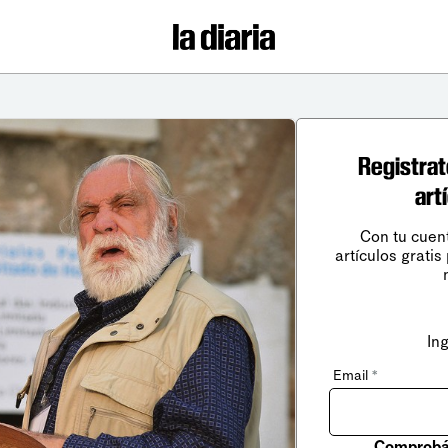
Registrat
art
Con tu cuen
artículos gratis
In
Email
*
Comprobá 