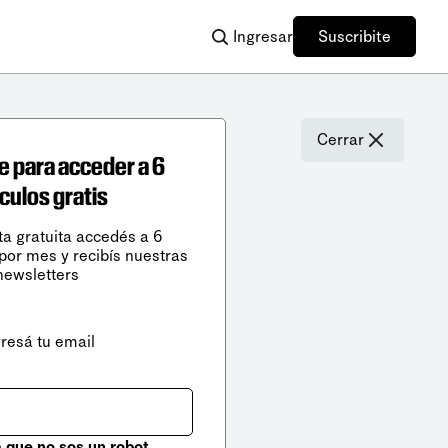
Ingresar
Suscribite
Cerrar
e para acceder a 6
ículos gratis
ta gratuita accedés a 6
 por mes y recibís nuestras
newsletters
gresá tu email
que no sos un robot