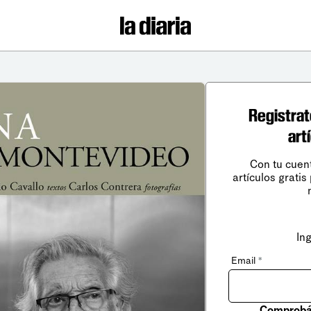
Registrat
art
Con tu cuen
artículos gratis
In
Email
*
Comprobá 