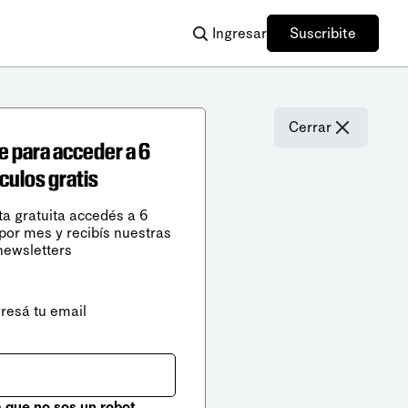
Ingresar
Suscribite
Cerrar
e para acceder a 6
ículos gratis
ta gratuita accedés a 6
 por mes y recibís nuestras
newsletters
gresá tu email
que no sos un robot