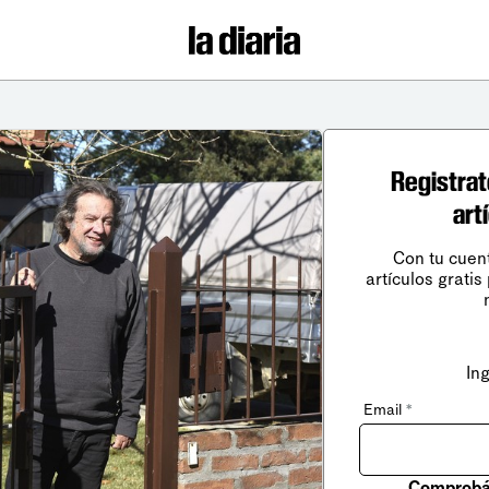
Registrat
art
Con tu cuen
artículos gratis
In
Email
*
Comprobá 