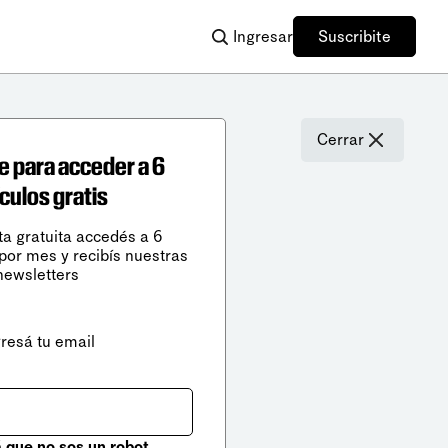
Ingresar
Suscribite
Cerrar
e para acceder a 6
ículos gratis
ta gratuita accedés a 6
 por mes y recibís nuestras
newsletters
gresá tu email
que no sos un robot