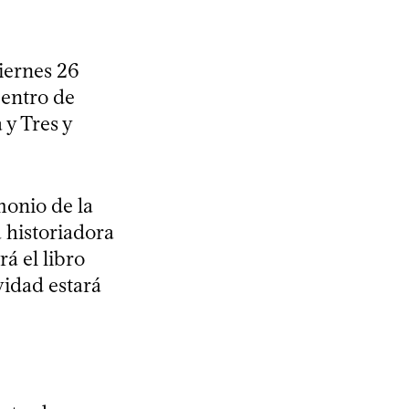
viernes 26
Centro de
 y Tres y
imonio de la
 historiadora
á el libro
vidad estará