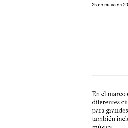
25 de mayo de 2
En el marco d
diferentes c
para grandes 
también inclu
música.