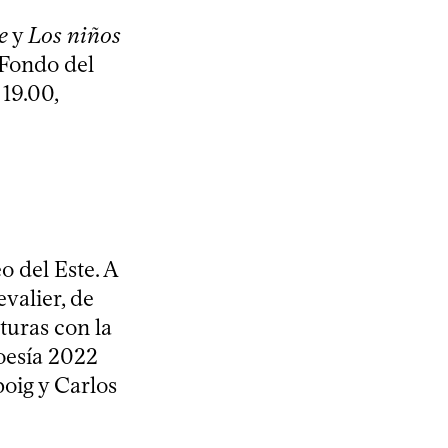
e
y
Los niños
 Fondo del
 19.00,
o del Este. A
valier, de
turas con la
oesía 2022
poig y Carlos