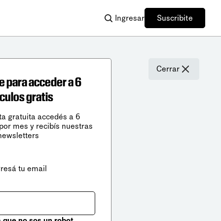
Ingresar
Suscribite
Cerrar
e para acceder a 6
ículos gratis
ta gratuita accedés a 6
 por mes y recibís nuestras
newsletters
gresá tu email
que no sos un robot