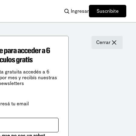
Ingresar
Suscribite
Cerrar
e para acceder a 6
ículos gratis
ta gratuita accedés a 6
 por mes y recibís nuestras
newsletters
gresá tu email
que no sos un robot