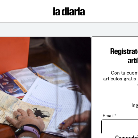
Registrat
art
Con tu cuen
artículos gratis
In
Email
*
Comprobá 