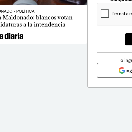
NADO › POLÍTICA
en Maldonado: blancos votan
idaturas a la intendencia
o ing
in