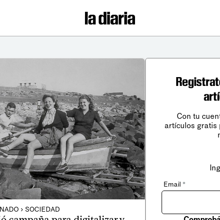
Registrat
art
Con tu cuen
artículos gratis
In
Email
*
NADO › SOCIEDAD
ó campaña para digitalizar y
Comprobá 