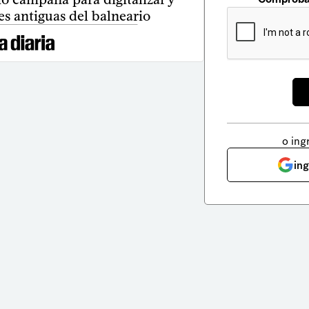
s antiguas del balneario
o ing
in