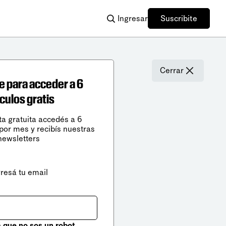
Ingresar
Suscribite
Cerrar
e para acceder a 6
ículos gratis
ta gratuita accedés a 6
 por mes y recibís nuestras
newsletters
gresá tu email
que no sos un robot