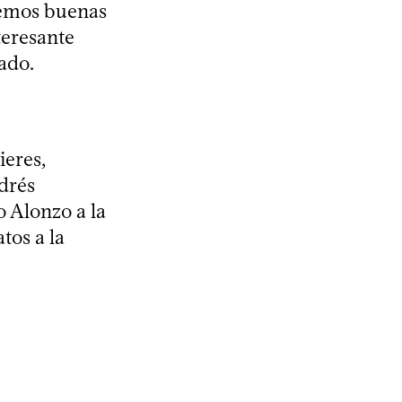
remos buenas
teresante
tado.
ieres,
drés
 Alonzo a la
tos a la