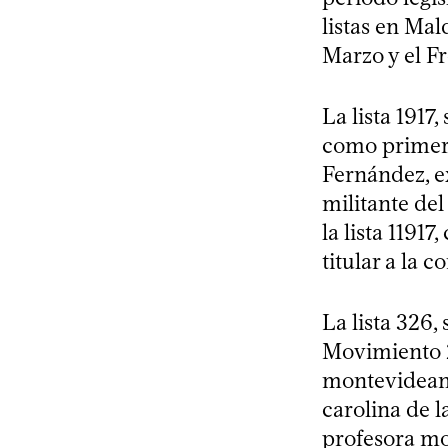
listas en Ma
Marzo y el F
La lista 1917
como primera
Fernández, e
militante de
la lista 1191
titular a la
La lista 326,
Movimiento 2
montevideano
carolina de l
profesora mo