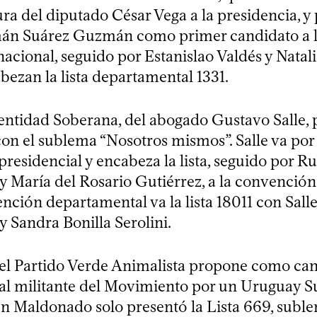
a del diputado César Vega a la presidencia, y 
mán Suárez Guzmán como primer candidato a 
acional, seguido por Estanislao Valdés y Natal
bezan la lista departamental 1331.
dentidad Soberana, del abogado Gustavo Salle, 
 con el sublema “Nosotros mismos”. Salle va po
presidencial y encabeza la lista, seguido por R
 María del Rosario Gutiérrez, a la convención
nción departamental va la lista 18011 con Salle
 Sandra Bonilla Serolini.
, el Partido Verde Animalista propone como ca
 al militante del Movimiento por un Uruguay S
En Maldonado solo presentó la Lista 669, subl