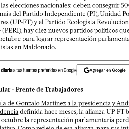
n las elecciones nacionales: deben conseguir 50
emás del Partido Independiente (PI), Unidad P
res (UP-FT) y el Partido Ecologista Revolucion
 (PERI), hay diez nuevos partidos políticos qu
octubre para lograr representación parlamenta
listas en Maldonado.
a diaria
a tus fuentes preferidas en Google
Agregar en Google
lar - Frente de Trabajadores
la de Gonzalo Martínez a la presidencia y And
idencia
definida hace meses, la alianza UP-FT 
 octubre la representación parlamentaria perd
lativo. Como reflejo de esa alianza, para sus in