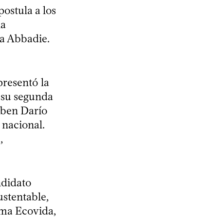
postula a los
la
ia Abbadie.
presentó la
r su segunda
uben Darío
 nacional.
,
ndidato
ustentable,
ema Ecovida,