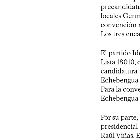
precandidatur
locales Ger
convención n
Los tres enca
El partido I
Lista 18010,
candidatura 
Echebengua y
Para la conve
Echebengua y
Por su parte
presidencial
Raúl Viñas. 