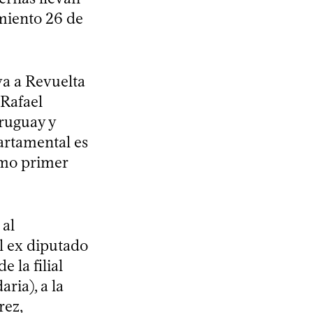
imiento 26 de
va a Revuelta
 Rafael
Uruguay y
artamental es
como primer
 al
l ex diputado
la filial
ria), a la
rez,