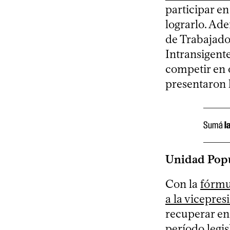
participar e
lograrlo. Ad
de Trabajado
Intransigente
competir en 
presentaron 
Sumá
l
Unidad Popu
Con la
fórmu
a la vicepres
recuperar en
período legis