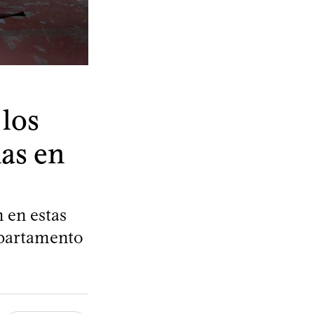
 los
nas en
 en estas
epartamento