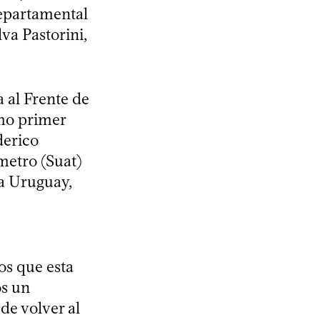
departamental
va Pastorini,
a al Frente de
mo primer
derico
metro (Suat)
a Uruguay,
os que esta
os un
de volver al