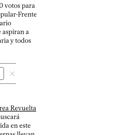
0 votos para
opular-Frente
ario
e aspiran a
ria y todos
rea Revuelta
buscará
ida en este
ternas llevan