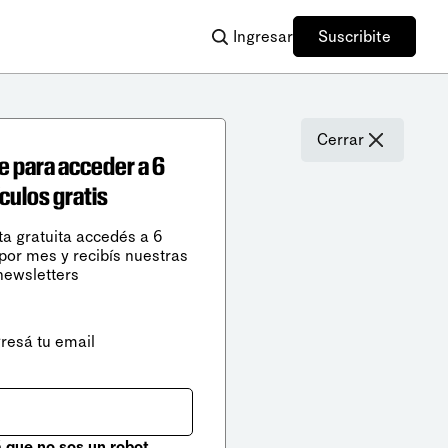
Ingresar
Suscribite
Cerrar
e para acceder a 6
ículos gratis
ta gratuita accedés a 6
 por mes y recibís nuestras
newsletters
gresá tu email
que no sos un robot