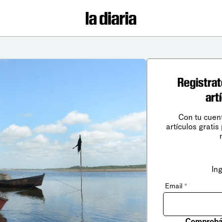
Registrat
art
Con tu cuen
artículos gratis
In
Email
*
Comprobá 