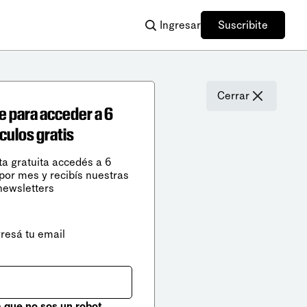
Ingresar
Suscribite
Cerrar
e para acceder a 6
ículos gratis
ta gratuita accedés a 6
 por mes y recibís nuestras
newsletters
gresá tu email
que no sos un robot