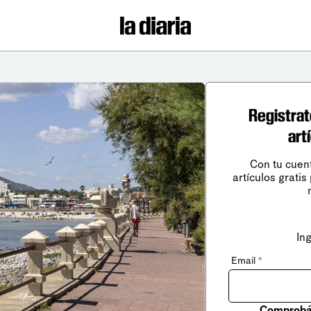
Registrat
art
Con tu cuen
artículos gratis
In
Email
*
Comprobá 