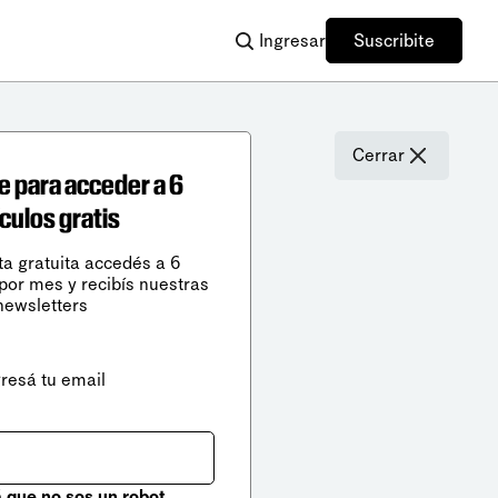
Ingresar
Suscribite
Cerrar
e para acceder a 6
ículos gratis
ta gratuita accedés a 6
 por mes y recibís nuestras
newsletters
gresá tu email
que no sos un robot