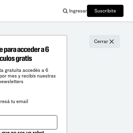
Ingresar
Suscribite
Cerrar
e para acceder a 6
ículos gratis
ta gratuita accedés a 6
 por mes y recibís nuestras
newsletters
gresá tu email
que no sos un robot