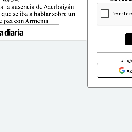
EUROPA
or la ausencia de Azerbaiyán
que se iba a hablar sobre un
e paz con Armenia
o ing
in