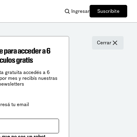
Ingresar
Suscribite
Cerrar
e para acceder a 6
ículos gratis
ta gratuita accedés a 6
 por mes y recibís nuestras
newsletters
gresá tu email
que no sos un robot