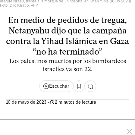
ataque israelí, frente a la morgue de un hospital en Khan Yunis (10.05.2023).
Foto: Dijo Khatib, AFP
En medio de pedidos de tregua,
Netanyahu dijo que la campaña
contra la Yihad Islámica en Gaza
“no ha terminado”
Los palestinos muertos por los bombardeos
israelíes ya son 22.
Escuchar
10 de mayo de 2023
-
2 minutos de lectura