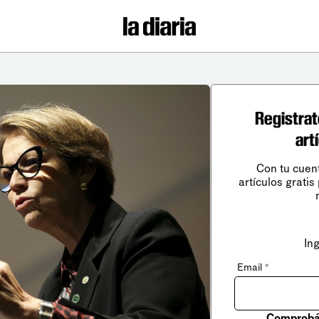
Registrat
art
Con tu cuen
artículos gratis
In
Email
*
Comprobá 