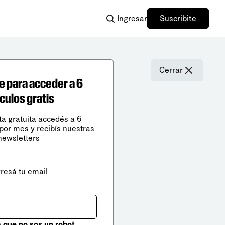
Ingresar
Suscribite
Cerrar
e para acceder a 6
ículos gratis
ta gratuita accedés a 6
 por mes y recibís nuestras
newsletters
gresá tu email
que no sos un robot