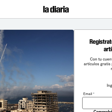
Registrat
art
Con tu cuen
artículos gratis
In
Email
*
Comprobá 