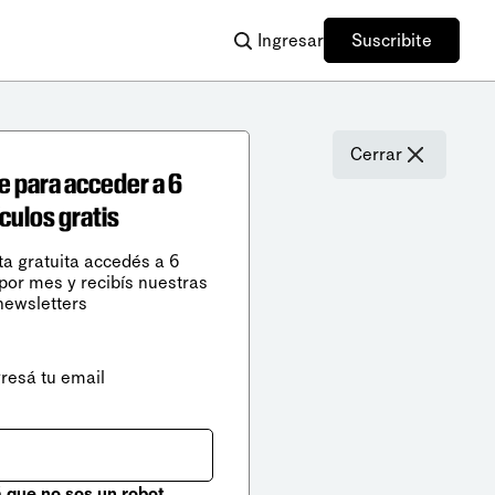
Ingresar
Suscribite
Cerrar
e para acceder a 6
ículos gratis
ta gratuita accedés a 6
 por mes y recibís nuestras
newsletters
gresá tu email
que no sos un robot