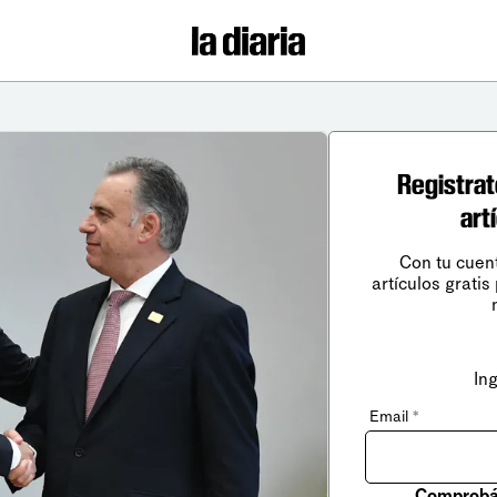
Registrat
art
Con tu cuen
artículos gratis
In
Email
*
Comprobá 