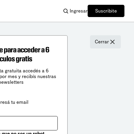
Ingresar
Suscribite
Cerrar
e para acceder a 6
ículos gratis
ta gratuita accedés a 6
 por mes y recibís nuestras
newsletters
gresá tu email
que no sos un robot