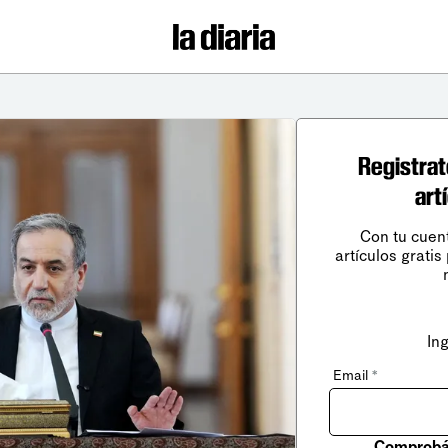
Registrat
art
Con tu cuen
artículos gratis
In
Email
*
Comprobá 