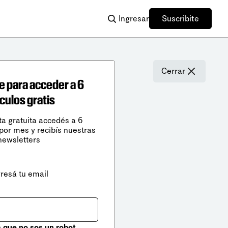
Ingresar
Suscribite
Cerrar
e para acceder a 6
ículos gratis
ta gratuita accedés a 6
 por mes y recibís nuestras
newsletters
gresá tu email
que no sos un robot