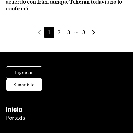
acuerdo con Irán, aunque Teherán todavía no lo
confirmó
1
2
3
8
⋯
Ingresar
Suscribite
Inicio
Portada