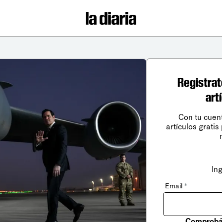
Registrat
art
Con tu cuen
artículos gratis
In
Email
*
Comprobá 