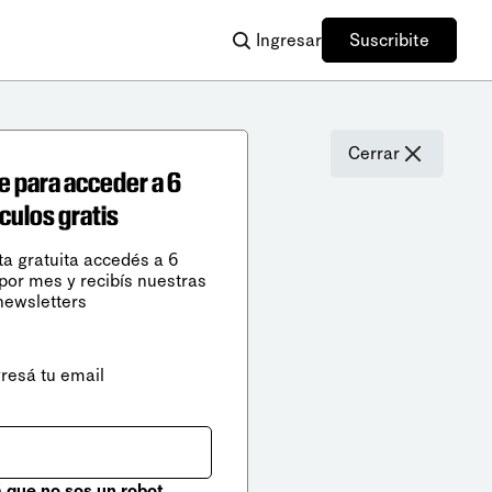
Ingresar
Suscribite
Cerrar
e para acceder a 6
ículos gratis
ta gratuita accedés a 6
 por mes y recibís nuestras
newsletters
gresá tu email
que no sos un robot