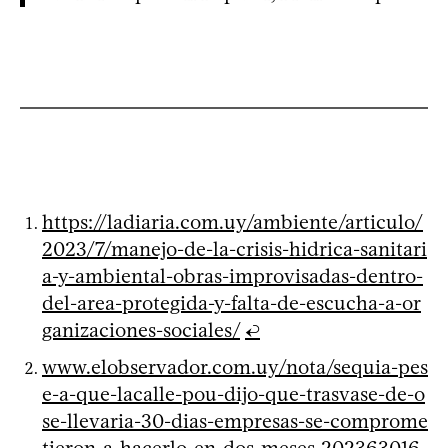
https://ladiaria.com.uy/ambiente/articulo/
2023/7/manejo-de-la-crisis-hidrica-sanitari
a-y-ambiental-obras-improvisadas-dentro-
del-area-protegida-y-falta-de-escucha-a-or
ganizaciones-sociales/
↩
www.elobservador.com.uy/nota/sequia-pes
e-a-que-lacalle-pou-dijo-que-trasvase-de-o
se-llevaria-30-dias-empresas-se-comprome
tieron-a-hacerlo-en-dos-meses-202363016