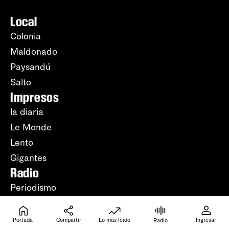
Local
Colonia
Maldonado
Paysandú
Salto
Impresos
la diaria
Le Monde
Lento
Gigantes
Radio
Periodismo
Música
Artículos leídos
Portada
Compartir
Lo más leído
Ingresar
Radio