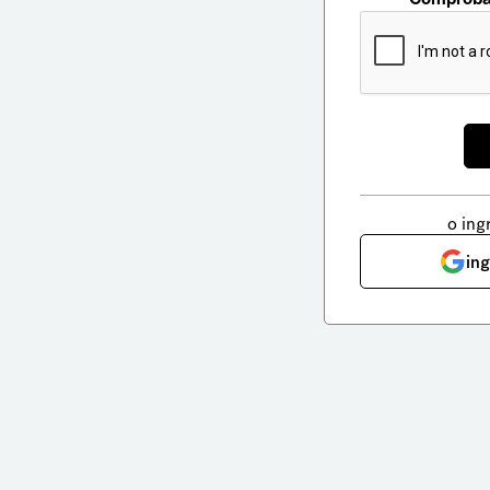
o ing
in