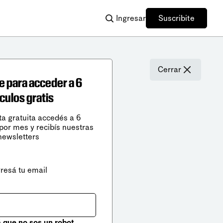
Ingresar
Suscribite
Cerrar
e para acceder a 6
ículos gratis
ta gratuita accedés a 6
 por mes y recibís nuestras
newsletters
gresá tu email
que no sos un robot