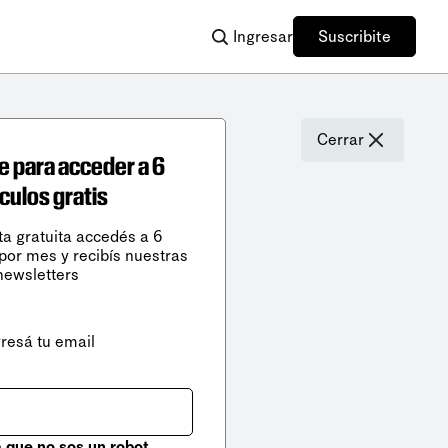
Ingresar
Suscribite
Cerrar
e para acceder a 6
ículos gratis
ta gratuita accedés a 6
 por mes y recibís nuestras
newsletters
gresá tu email
que no sos un robot