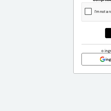
o ing
in