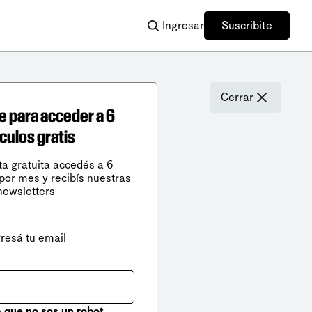
Ingresar
Suscribite
Cerrar
e para acceder a 6
ículos gratis
ta gratuita accedés a 6
 por mes y recibís nuestras
newsletters
gresá tu email
que no sos un robot