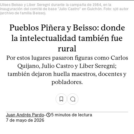
Ulises Beisso y Liber Seregni durante la campaña de 1984, en la
inauguración del comité de base "Julio Castro" en Guichón. Foto: s/d autor
(archivo de familia Beisso).
Pueblos Piñera y Beisso: donde
la intelectualidad también fue
rural
Por estos lugares pasaron figuras como Carlos
Quijano, Julio Castro y Liber Seregni;
también dejaron huella maestros, docentes y
pobladores.
Juan Andrés Pardo
-
5 minutos de lectura
7 de mayo de 2026