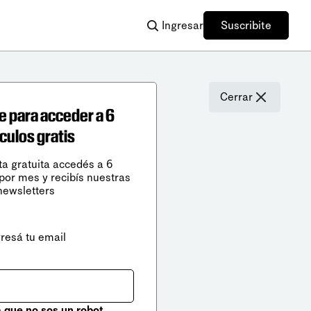
Ingresar
Suscribite
Cerrar
e para acceder a 6
ículos gratis
ta gratuita accedés a 6
 por mes y recibís nuestras
newsletters
gresá tu email
que no sos un robot