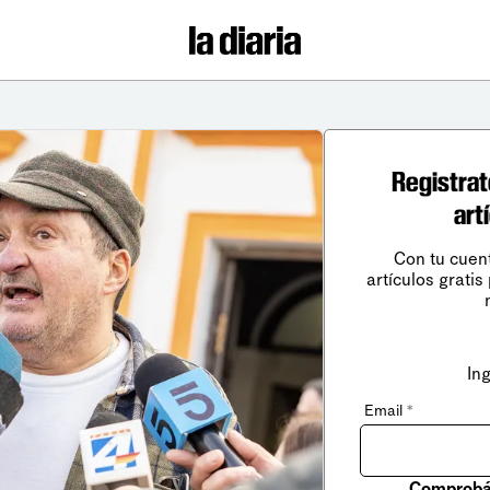
Registrat
art
Con tu cuen
artículos gratis
In
Email
*
Comprobá 