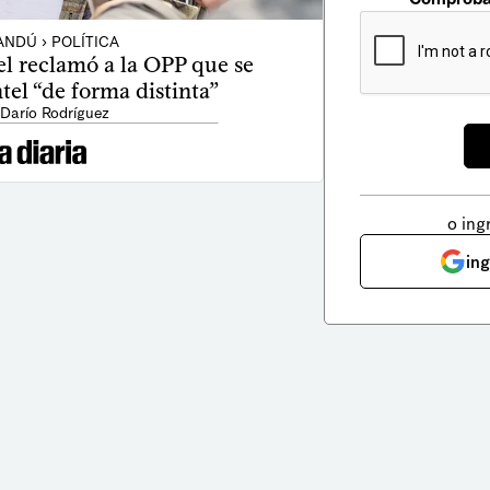
ANDÚ › POLÍTICA
el reclamó a la OPP que se
tel “de forma distinta”
 Darío Rodríguez
o ing
in