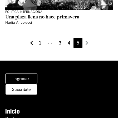
POLÍTICA INTERNACIONAL
Una plaza llena no hace primavera
Nadia Angelucci
1
⋯
3
4
5
Ingresar
Suscribite
Inicio