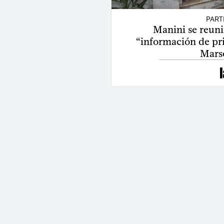
PART
Manini se reuni
“información de pr
Marse