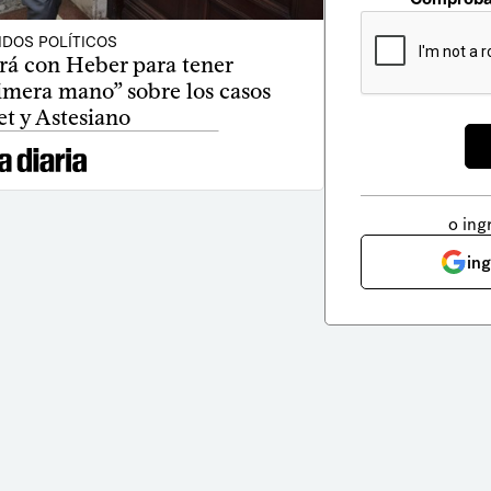
IDOS POLÍTICOS
rá con Heber para tener
imera mano” sobre los casos
t y Astesiano
o ing
in