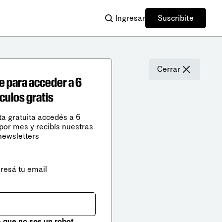
Ingresar
Suscribite
Cerrar
e para acceder a 6
ículos gratis
ta gratuita accedés a 6
 por mes y recibís nuestras
newsletters
gresá tu email
que no sos un robot