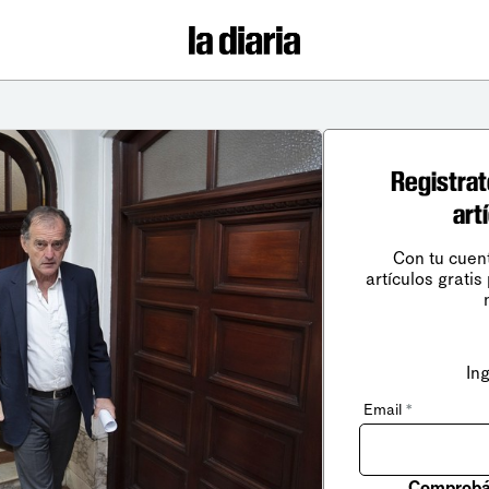
Registrat
art
Con tu cuen
artículos gratis
In
Email
*
Comprobá 