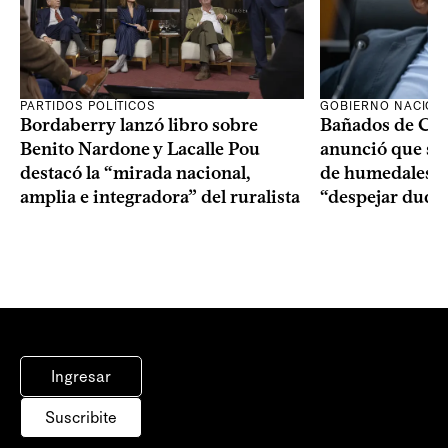
PARTIDOS POLÍTICOS
GOBIERNO NACION
Bordaberry lanzó libro sobre
Bañados de Car
Benito Nardone y Lacalle Pou
anunció que se i
destacó la “mirada nacional,
de humedales p
amplia e integradora” del ruralista
“despejar duda
Ingresar
Suscribite