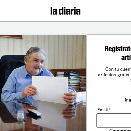
Registrat
art
Con tu cuen
artículos gratis
In
Email
*
Comprobá 