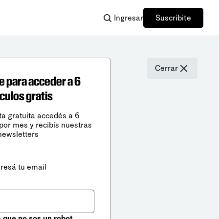
Ingresar
Suscribite
Cerrar
e para acceder a 6
ículos gratis
ta gratuita accedés a 6
 por mes y recibís nuestras
newsletters
gresá tu email
que no sos un robot