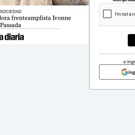
SOCIEDAD
dora frenteamplista Ivonne
Passada
o ing
in