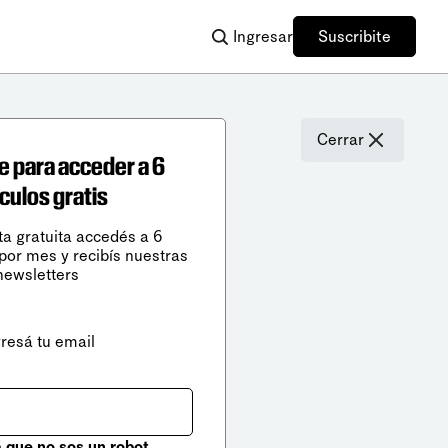
Ingresar
Suscribite
Cerrar
e para acceder a 6
ículos gratis
ta gratuita accedés a 6
 por mes y recibís nuestras
newsletters
gresá tu email
que no sos un robot