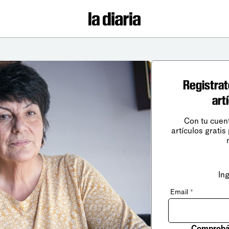
Registrat
art
Con tu cuen
artículos gratis
In
Email
*
Comprobá 