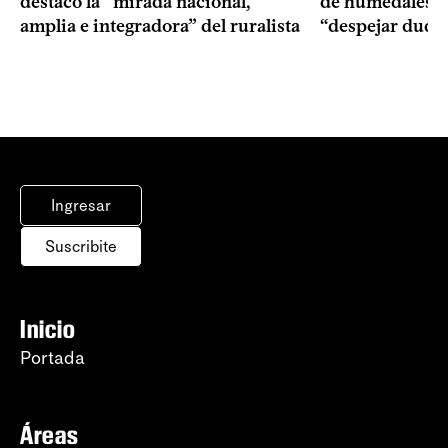
destacó la “mirada nacional,
de humedales p
amplia e integradora” del ruralista
“despejar duda
Ingresar
Suscribite
Inicio
Portada
Áreas