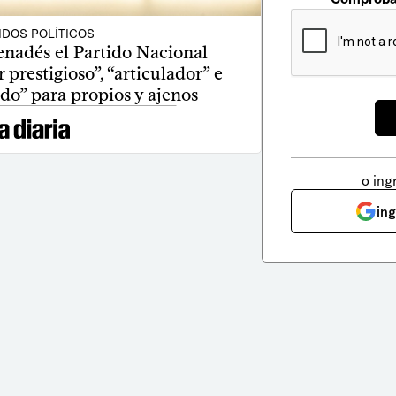
IDOS POLÍTICOS
enadés el Partido Nacional
 prestigioso”, “articulador” e
ido” para propios y ajenos
o ing
in