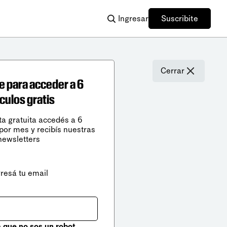
Ingresar
Suscribite
Cerrar
e para acceder a 6
ículos gratis
ta gratuita accedés a 6
 por mes y recibís nuestras
newsletters
gresá tu email
que no sos un robot