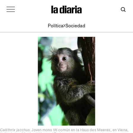
Política
Sociedad
Callithrix jacchus
. Joven mono tití común en la Haus des Meeres, en Viena,