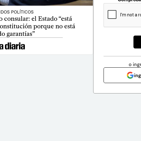
IDOS POLÍTICOS
 consular: el Estado “está
onstitución porque no está
o garantías”
o ing
in