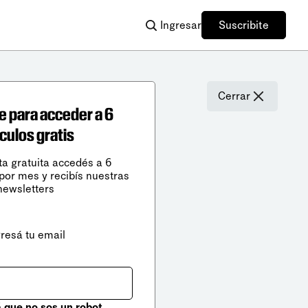
Ingresar
Suscribite
Cerrar
e para acceder a 6
ículos gratis
ta gratuita accedés a 6
 por mes y recibís nuestras
newsletters
gresá tu email
que no sos un robot