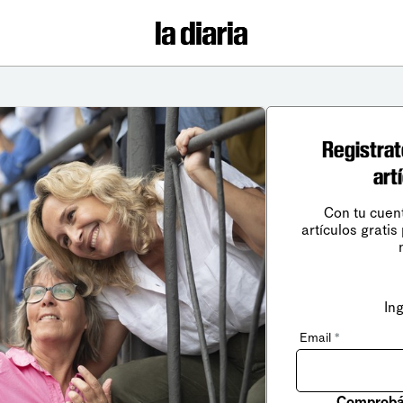
Registrat
art
Con tu cuen
artículos gratis
In
Email
*
Comprobá 