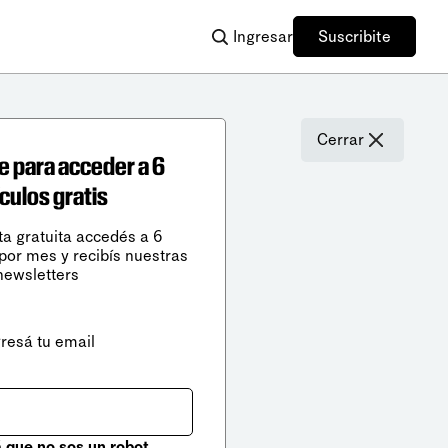
Ingresar
Suscribite
Cerrar
e para acceder a 6
ículos gratis
ta gratuita accedés a 6
 por mes y recibís nuestras
newsletters
gresá tu email
que no sos un robot