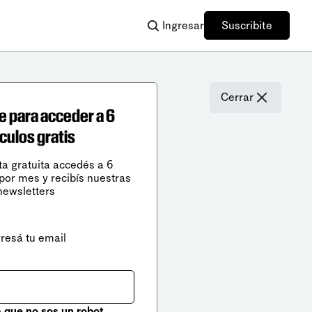
Ingresar
Suscribite
Cerrar
e para acceder a 6
ículos gratis
ta gratuita accedés a 6
 por mes y recibís nuestras
newsletters
gresá tu email
que no sos un robot