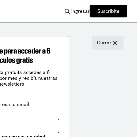
Ingresar
Suscribite
Cerrar
e para acceder a 6
ículos gratis
ta gratuita accedés a 6
 por mes y recibís nuestras
newsletters
gresá tu email
que no sos un robot