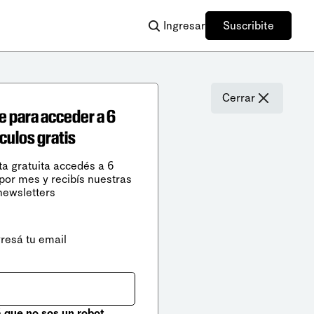
Ingresar
Suscribite
Cerrar
e para acceder a 6
ículos gratis
ta gratuita accedés a 6
 por mes y recibís nuestras
newsletters
gresá tu email
que no sos un robot