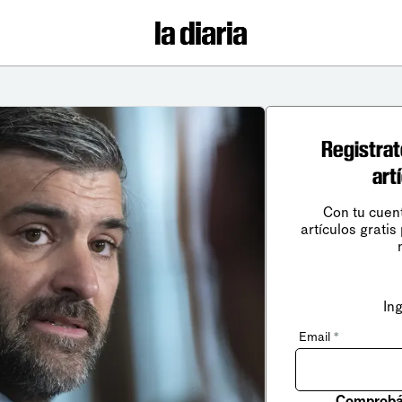
Registrat
art
Con tu cuen
artículos gratis
In
Email
*
Comprobá 