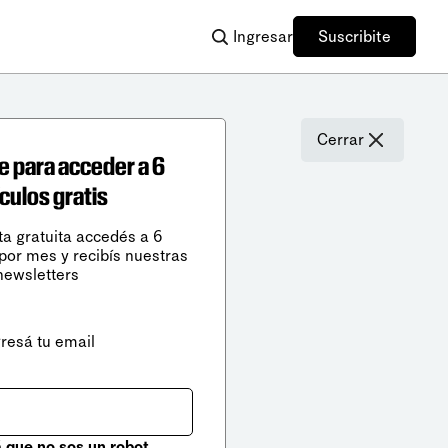
Ingresar
Suscribite
Cerrar
e para acceder a 6
ículos gratis
ta gratuita accedés a 6
 por mes y recibís nuestras
newsletters
gresá tu email
que no sos un robot