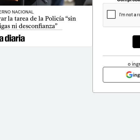
ERNO NACIONAL
r la tarea de la Policía “sin
igas ni desconfianza”
o ing
in