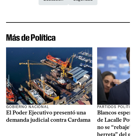
Más de Política
GOBIERNO NACIONAL
PARTIDOS POLÍTIC
El Poder Ejecutivo presentó una
Blancos esperan
demanda judicial contra Cardama
de Lacalle Pou s
no se “rebaje” 
berreta” del go