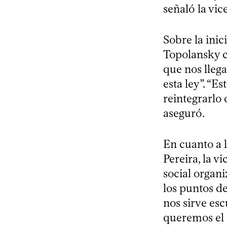
señaló la vic
Sobre la ini
Topolansky c
que nos lleg
esta ley”. “Es
reintegrarlo 
aseguró.
En cuanto a 
Pereira, la v
social organ
los puntos de
nos sirve es
queremos el 