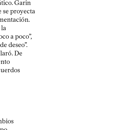
tico. Garin
e se proyecta
amentación.
 la
oco a poco”,
de deseo”.
laró. De
ento
cuerdos
mbios
upo.