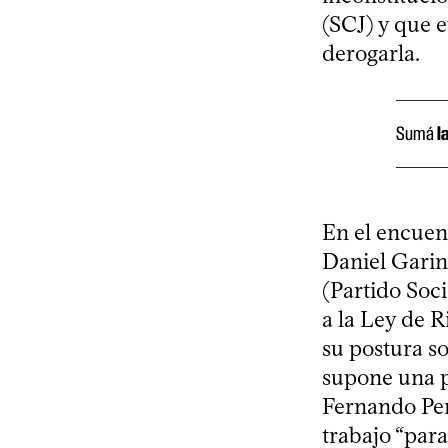
(SCJ) y que 
derogarla.
Sumá
l
En el encuen
Daniel Garin
(Partido Soci
a la Ley de 
su postura so
supone una p
Fernando Per
trabajo “par