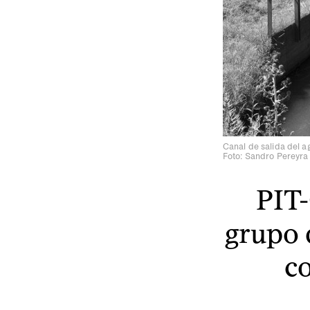
Canal de salida del a
Foto: Sandro Pereyra
PIT-
grupo 
co