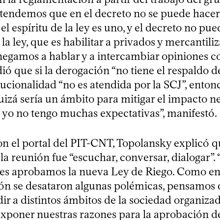
tendemos que en el decreto no se puede hace
el espíritu de la ley es uno, y el decreto no pue
 la ley, que es habilitar a privados y mercantiliz
negamos a hablar y a intercambiar opiniones co
ó que si la derogación “no tiene el respaldo de 
itucionalidad “no es atendida por la SCJ”, enton
uizá sería un ámbito para mitigar el impacto ne
 yo no tengo muchas expectativas”, manifestó.
on el portal del PIT-CNT, Topolansky explicó q
la reunión fue “escuchar, conversar, dialogar”
es aprobamos la nueva Ley de Riego. Como en
ón se desataron algunas polémicas, pensamos 
ir a distintos ámbitos de la sociedad organiza
xponer nuestras razones para la aprobación de 