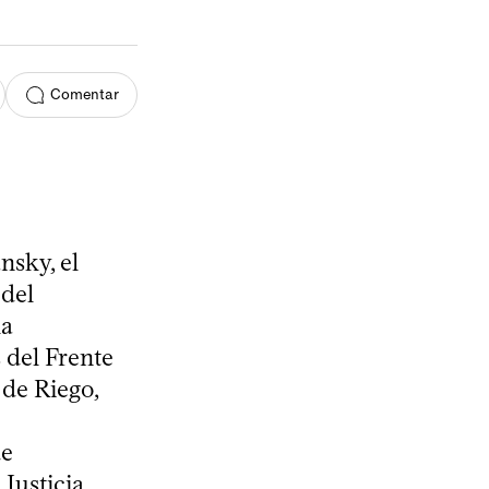
Comentar
nsky, el
 del
la
 del Frente
 de Riego,
de
 Justicia