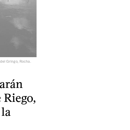
del Gringo, Rocha.
earán
 Riego,
 la