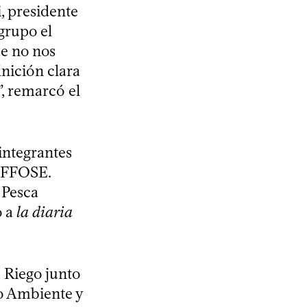
, presidente
grupo el
ue no nos
inición clara
”, remarcó el
 integrantes
e FFOSE.
 Pesca
o a
la diaria
 Riego junto
io Ambiente y