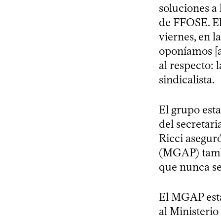
soluciones a 
de FFOSE. El 
viernes, en l
oponíamos [a
al respecto: 
sindicalista.
El grupo esta
del secretar
Ricci aseguró
(MGAP) tambi
que nunca se
El MGAP está
al Ministeri