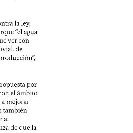
tra la ley,
rque “el agua
ue ver con
uvial, de
 producción”,
propuesta por
“con el ámbito
 a mejorar
os también
gna:
nza de que la