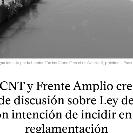
gua tomada por la bomba “De los Gómez” en el río Cebollatí, próximo a Paso 
CNT y Frente Amplio cr
de discusión sobre Ley de
n intención de incidir en
reglamentación