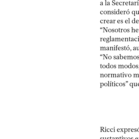
a la Secreta
consideró qu
crear es el d
“Nosotros he
reglamentaci
manifestó, a
“No sabemos 
todos modos,
normativo mu
políticos” q
Ricci expres
sustantivos e