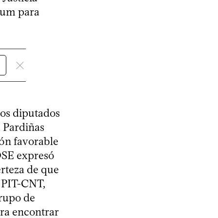
ndum para
los diputados
ú Pardiñas
ión favorable
FOSE expresó
erteza de que
l PIT-CNT,
grupo de
ra encontrar