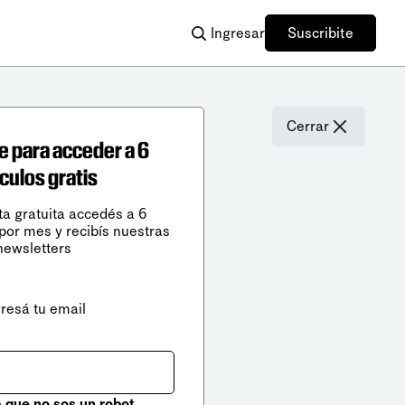
Ingresar
Suscribite
Cerrar
e para acceder a 6
ículos gratis
ta gratuita accedés a 6
 por mes y recibís nuestras
newsletters
gresá tu email
que no sos un robot