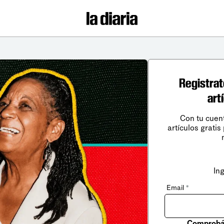
Registrat
art
Con tu cuen
artículos gratis
In
Email
*
Comprobá 