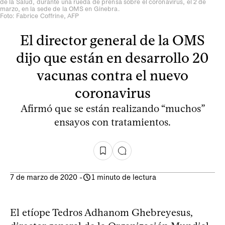
de la Salud, durante una rueda de prensa sobre el coronavirus, el 2 de
marzo, en la sede de la OMS en Ginebra.
Foto: Fabrice Coffrine, AFP
El director general de la OMS
dijo que están en desarrollo 20
vacunas contra el nuevo
coronavirus
Afirmó que se están realizando “muchos”
ensayos con tratamientos.
7 de marzo de 2020
-
1 minuto de lectura
El etíope Tedros Adhanom Ghebreyesus,