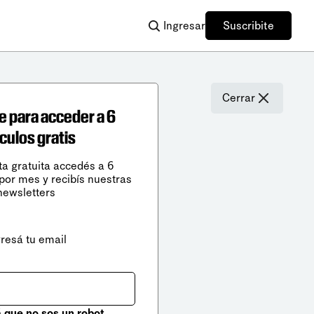
Ingresar
Suscribite
Cerrar
e para acceder a 6
ículos gratis
ta gratuita accedés a 6
 por mes y recibís nuestras
newsletters
gresá tu email
que no sos un robot