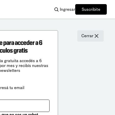
Ingresar
Suscribite
Cerrar
e para acceder a 6
ículos gratis
ta gratuita accedés a 6
 por mes y recibís nuestras
newsletters
gresá tu email
que no sos un robot