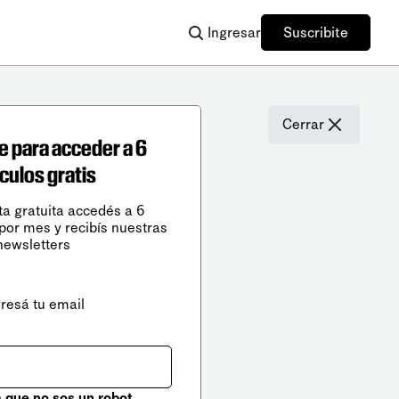
Ingresar
Suscribite
Cerrar
e para acceder a 6
ículos gratis
ta gratuita accedés a 6
 por mes y recibís nuestras
newsletters
gresá tu email
que no sos un robot